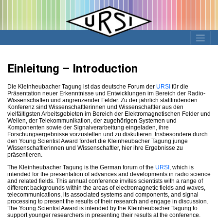
Einleitung – Introduction
Die Kleinheubacher Tagung ist das deutsche Forum der
URSI
für die
Präsentation neuer Erkenntnisse und Entwicklungen im Bereich der Radio-
Wissenschaften und angrenzender Felder. Zu der jährlich stattfindenden
Konferenz sind Wissenschaftlerinnen und Wissenschaftler aus den
vielfältigsten Arbeitsgebieten im Bereich der Elektromagnetischen Felder und
Wellen, der Telekommunikation, der zugehörigen Systemen und
Komponenten sowie der Signalverarbeitung eingeladen, ihre
Forschungsergebnisse vorzustellen und zu diskutieren. Insbesondere durch
den Young Scientist Award fördert die Kleinheubacher Tagung junge
Wissenschaftlerinnen und Wissenschaftler, hier ihre Ergebnisse zu
präsentieren.
The Kleinheubacher Tagung is the German forum of the
URSI
, which is
intended for the presentation of advances and developments in radio science
and related fields. This annual conference invites scientists with a range of
different backgrounds within the areas of electromagnetic fields and waves,
telecommunications, its associated systems and components, and signal
processing to present the results of their research and engage in discussion.
The Young Scientist Award is intended by the Kleinheubacher Tagung to
support younger researchers in presenting their results at the conference.